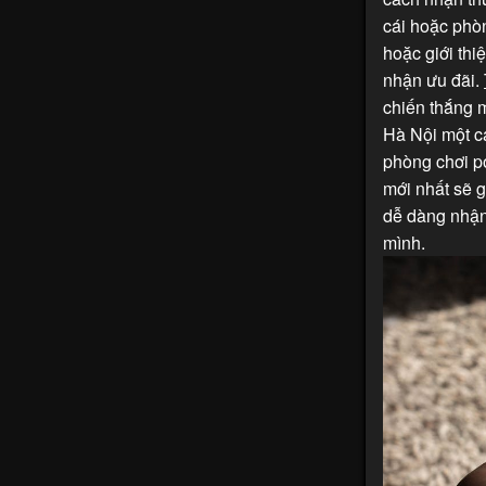
cái hoặc phòn
hoặc giới thi
nhận ưu đãi.
chiến thắng 
Hà Nội một c
phòng chơi po
mới nhất sẽ g
dễ dàng nhận
mình.