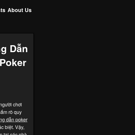
ts
About Us
g Dẫn
 Poker
 người chơi
nắm rõ quy
ng dẫn poker
c biệt. Vậy,
n tại các nhà