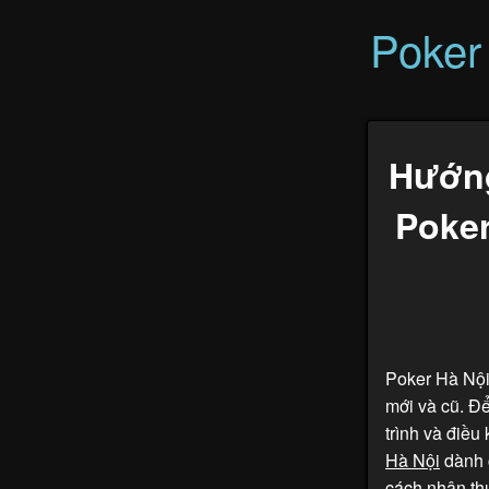
Poker
Hướn
Poker
Poker Hà Nội 
mới và cũ. Đ
trình và điều
Hà Nội
dành c
cách nhận th