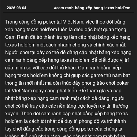
2026-08-04
#cam ranh bảng xếp hạng texas hold'em
Trong cộng đồng poker tại Việt Nam, việc theo dõi bảng
xếp hạng texas hold’em luôn là điều đặc biệt quan trọng.
Cam Ranh đã trở thành trung tâm cập nhật bảng xếp hạng
texas hold’em một cách nhanh chóng và chính xác nhất.
Người chơi tại đây có thể dễ dàng cập nhật bảng xếp hạng
cam ranh bảng xếp hạng texas hold’em để biết được vị trí
của mình so với các đối thủ khác. Cam ranh bảng xếp
hạng texas hold’em không chỉ giúp các game thủ nắm bắt
thông tin mới nhất mà còn thúc đẩy phong trào chơi poker
tại Việt Nam ngày càng phát triển. Để tham gia và cập
nhật bảng xếp hạng cam ranh một cách dễ dàng, người
chơi có thể truy cập các nền tảng trực tuyến uy tín thường
xuyên. Theo dõi cam ranh cập nhật bảng xếp hạng texas
hold’em là cách tốt nhất để duy trì phong độ và trở thành
tay chơi đẳng cấp trong cộng đồng poker của chúng ta.
Không thể phủ nhận rằng, việc cập nhật cam ranh bảng