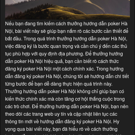
Nếu bạn đang tìm kiếm cách thưởng hướng dẫn poker Hà
Nội, bài viết này sẽ giúp bạn nắm rõ các bước cần thiết để
bắt đầu. Trong quá trình
thưởng hướng dẫn poker Hà Nội
,
việc đăng ký là bước quan trọng và cần chú ý đến các thủ
tục phù hợp với quy định địa phương. Để
thưởng hướng
dẫn poker Hà Nội
hiệu quả, bạn cần biết rõ cách thức
đăng ký poker Hà Nội một cách chính xác. Trong hướng
dẫn đăng ký poker Hà Nội, chúng tôi sẽ hướng dẫn chi tiết
từng bước để bạn dễ dàng thực hiện quá trình này.
Thưởng hướng dẫn poker Hà Nội
không chỉ giúp bạn có
kiến thức chính xác mà còn tăng cơ hội thắng cuộc trong
các trò chơi. Để
thưởng hướng dẫn poker Hà Nội
, bạn nên
theo dõi các trang web uy tín và cập nhật liên tục các
thông tin mới về hướng dẫn đăng ký poker Hà Nội. Hy
vọng qua bài viết này, bạn đã hiểu rõ về cách
thưởng