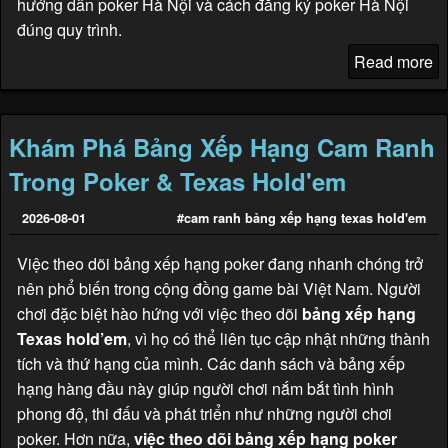
hướng dẫn poker Hà Nội
và cách đăng ký poker Hà Nội
đúng quy trình.
Read more
Khám Phá Bảng Xếp Hạng Cam Ranh
Trong Poker & Texas Hold'em
2026-08-01
#cam ranh bảng xếp hạng texas hold'em
Việc theo dõi bảng xếp hạng poker đang nhanh chóng trở
nên phổ biến trong cộng đồng game bài Việt Nam. Người
chơi đặc biệt hào hứng với việc theo dõi
bảng xếp hạng
Texas hold’em
, vì họ có thể liên tục cập nhật những thành
tích và thứ hạng của mình. Các danh sách và bảng xếp
hạng hàng đầu này giúp người chơi nắm bắt tình hình
phong độ, thi đấu và phát triển như những người chơi
poker. Hơn nữa,
việc theo dõi bảng xếp hạng poker