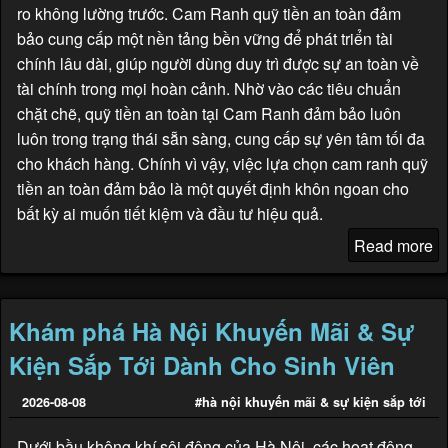
ro không lường trước.
Cam Ranh quỹ tiền an toàn
đảm
bảo cung cấp một nền tảng bền vững để phát triển tài
chính lâu dài, giúp người dùng duy trì được sự an toàn về
tài chính trong mọi hoàn cảnh. Nhờ vào các tiêu chuẩn
chặt chẽ, quỹ tiền an toàn tại Cam Ranh đảm bảo luôn
luôn trong trạng thái sẵn sàng, cung cấp sự yên tâm tối đa
cho khách hàng. Chính vì vậy, việc lựa chọn
cam ranh quỹ
tiền an toàn
đảm bảo là một quyết định khôn ngoan cho
bất kỳ ai muốn tiết kiệm và đầu tư hiệu quả.
Read more
Khám phá Hà Nội Khuyến Mãi & Sự
Kiện Sắp Tới Dành Cho Sinh Viên
2026-08-08
#hà nội khuyến mãi & sự kiện sắp tới
Dưới bầu không khí sôi động của Hà Nội, các hoạt động