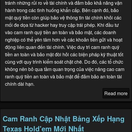
tránh những rủi ro về tài chính và đảm bảo khả năng vận
hành trong các tình huống khẩn cấp. Bên cạnh đó, bảo
mật quỹ tiền còn giúp bảo vệ thông tin tài chính khỏi các
mối đe dọa từ hacker hay truy cập trái phép. Khi đầu tư
vào
cam ranh quỹ tiền an toàn
và bảo mật, các doanh
nghiệp có thể yên tâm hơn về các khoản tiền gửi và hoạt
động liên quan đến tài chính. Việc duy trì
cam ranh quỹ
tiền an toàn
và bảo mật đòi hỏi các biện pháp kỹ thuật tốt
cùng với quy trình kiểm soát chặt chẽ. Do đó, các tổ chức
không nên bỏ qua tầm quan trọng của việc nâng cao
cam
ranh quỹ tiền an toàn
và bảo mật để đảm bảo an toàn tài
chính dài hạn.
Read more
Cam Ranh Cập Nhật Bảng Xếp Hạng
Texas Hold'em Mới Nhất