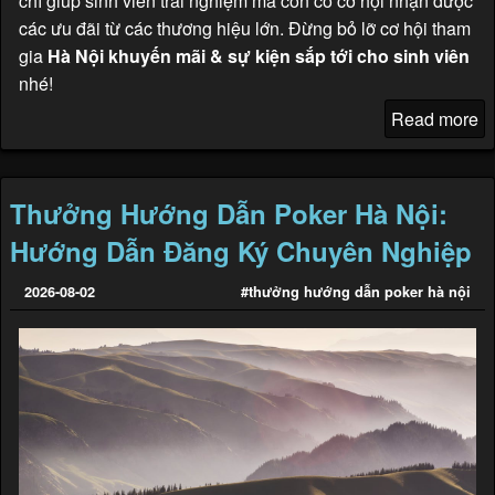
chỉ giúp sinh viên trải nghiệm mà còn có cơ hội nhận được
các ưu đãi từ các thương hiệu lớn. Đừng bỏ lỡ cơ hội tham
gia
Hà Nội khuyến mãi & sự kiện sắp tới cho sinh viên
nhé!
Read more
Thưởng Hướng Dẫn Poker Hà Nội:
Hướng Dẫn Đăng Ký Chuyên Nghiệp
2026-08-02
#thưởng hướng dẫn poker hà nội