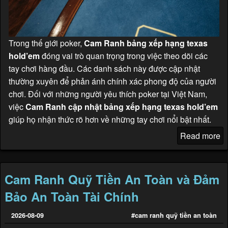
Trong thế giới poker,
Cam Ranh bảng xếp hạng texas
hold’em
đóng vai trò quan trọng trong việc theo dõi các
tay chơi hàng đầu. Các danh sách này được cập nhật
thường xuyên để phản ánh chính xác phong độ của người
chơi. Đối với những người yêu thích poker tại Việt Nam,
việc
Cam Ranh cập nhật bảng xếp hạng texas hold’em
giúp họ nhận thức rõ hơn về những tay chơi nổi bật nhất.
Read more
Cam Ranh Quỹ Tiền An Toàn và Đảm
Bảo An Toàn Tài Chính
2026-08-09
#cam ranh quỹ tiền an toàn