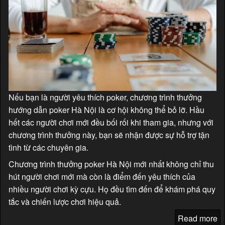
Nếu bạn là người yêu thích poker, chương trình thưởng
hướng dẫn poker Hà Nội là cơ hội không thể bỏ lỡ. Hầu
hết các người chơi mới đều bối rối khi tham gia, nhưng với
chương trình thưởng này, bạn sẽ nhận được sự hỗ trợ tận
tình từ các chuyên gia.
Chương trình thưởng poker Hà Nội mới nhất không chỉ thu
hút người chơi mới mà còn là điểm đến yêu thích của
nhiều người chơi kỳ cựu. Họ đều tìm đến để khám phá quy
tắc và chiến lược chơi hiệu quả.
Read more