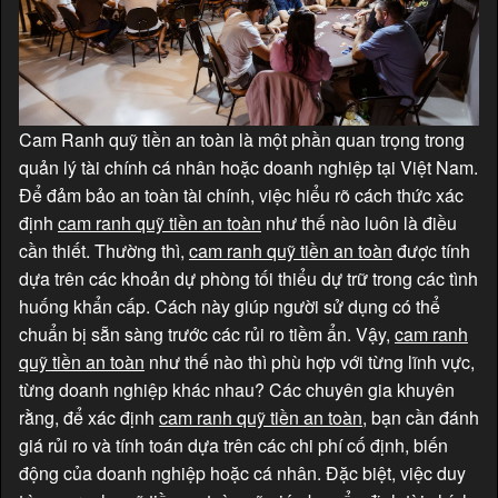
Cam Ranh quỹ tiền an toàn là một phần quan trọng trong
quản lý tài chính cá nhân hoặc doanh nghiệp tại Việt Nam.
Để đảm bảo an toàn tài chính, việc hiểu rõ cách thức xác
định
cam ranh quỹ tiền an toàn
như thế nào luôn là điều
cần thiết. Thường thì,
cam ranh quỹ tiền an toàn
được tính
dựa trên các khoản dự phòng tối thiểu dự trữ trong các tình
huống khẩn cấp. Cách này giúp người sử dụng có thể
chuẩn bị sẵn sàng trước các rủi ro tiềm ẩn. Vậy,
cam ranh
quỹ tiền an toàn
như thế nào thì phù hợp với từng lĩnh vực,
từng doanh nghiệp khác nhau? Các chuyên gia khuyên
rằng, để xác định
cam ranh quỹ tiền an toàn
, bạn cần đánh
giá rủi ro và tính toán dựa trên các chi phí cố định, biến
động của doanh nghiệp hoặc cá nhân. Đặc biệt, việc duy