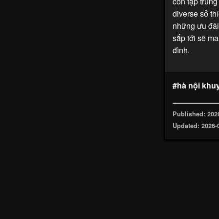
còn tập trung
diverse sở th
những ưu đãi
sắp tới sẽ m
đình.
#hà nội khuy
Published: 202
Updated: 2026-