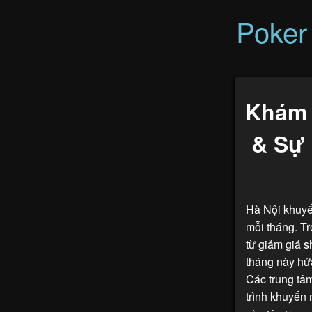
Poker
Khám 
& Sự 
Hà Nội khuyế
mỗi tháng. Tr
từ giảm giá s
tháng này hứ
Các trung tâ
trình khuyến 