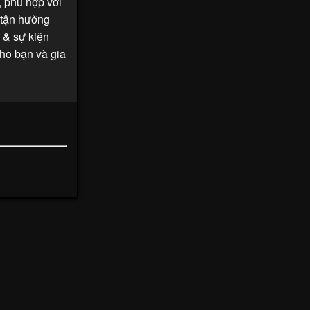
, phù hợp với
 tận hưởng
 & sự kiện
ho bạn và gia