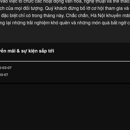
 vào việc tổ chức các hoạt động văn hóa, nghệ thuật và thể thao
ích của mọi đối tượng. Quý khách đừng bỏ lỡ cơ hội tham gia và
 đặc biệt chỉ có trong tháng này. Chắc chắn, Hà Nội khuyến mãi
ang lại những trải nghiệm khó quên và những món quà bất ngờ c
ến mãi & sự kiện sắp tới
6-03-07
03-07