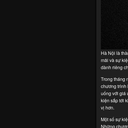
Hà Nội là thà
mãi và sự kiệ
dành riêng c
Trong tháng 
chương trình 
uống với giá 
kiện sắp tới 
vị hơn.
Một số sự kiệ
Những chương 