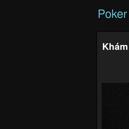
Poker
Khám 