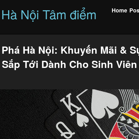
 Hà Nội Tâm điểm
Home
Pos
Phá Hà Nội: Khuyến Mãi & S
Sắp Tới Dành Cho Sinh Viên