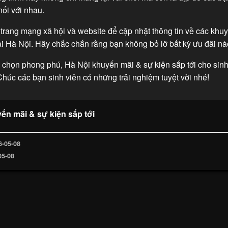
nối với nhau.
trang mạng xã hội và website để cập nhật thông tin về các khu
tại Hà Nội. Hãy chắc chắn rằng bạn không bỏ lỡ bất kỳ ưu đãi nà
 chọn phong phú, Hà Nội khuyến mãi & sự kiện sắp tới cho sinh
Chúc các bạn sinh viên có những trải nghiệm tuyệt vời nhé!
ến mãi & sự kiện sắp tới
6-05-08
05-08