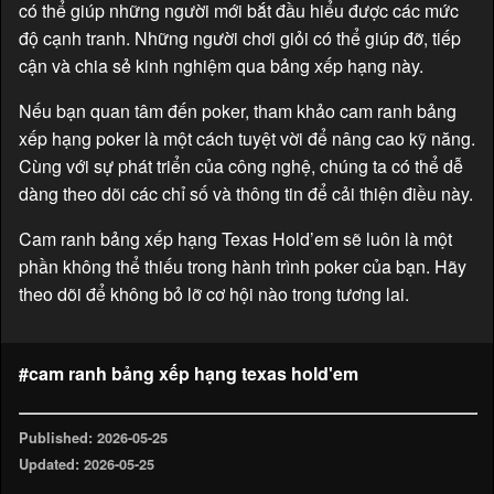
có thể giúp những người mới bắt đầu hiểu được các mức
độ cạnh tranh. Những người chơi giỏi có thể giúp đỡ, tiếp
cận và chia sẻ kinh nghiệm qua bảng xếp hạng này.
Nếu bạn quan tâm đến poker, tham khảo cam ranh bảng
xếp hạng poker là một cách tuyệt vời để nâng cao kỹ năng.
Cùng với sự phát triển của công nghệ, chúng ta có thể dễ
dàng theo dõi các chỉ số và thông tin để cải thiện điều này.
Cam ranh bảng xếp hạng Texas Hold’em sẽ luôn là một
phần không thể thiếu trong hành trình poker của bạn. Hãy
theo dõi để không bỏ lỡ cơ hội nào trong tương lai.
#cam ranh bảng xếp hạng texas hold'em
Published: 2026-05-25
Updated: 2026-05-25