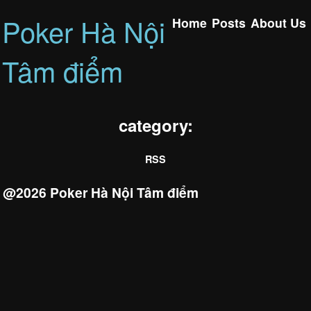
Poker Hà Nội
Home
Posts
About Us
Tâm điểm
category:
RSS
@2026 Poker Hà Nội Tâm điểm